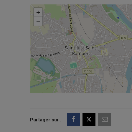
+
−
Partager sur :