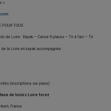
e »
.com
E POUR TOUS
s de Loire : Kayak – Canoë 9 places – Tir à l’arc – Tir
 de la Loire en kayak accompagnée :
ités (inscriptions sur place)
Base de loisirs Loire forez
mbert, France