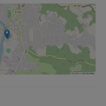
Leaflet
|
©
OpenStreetMap