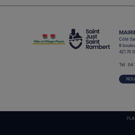
MAIRI
Côté Sa
8 boulev
42170 S
Tél :
04 
NOU
PLA