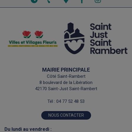
les
le
la
horaires
numéro
carte
de
interactive
téléphone
MAIRIE PRINCIPALE
Côté Saint-Rambert
8 boulevard de la Libération
42170 Saint-Just Saint-Rambert
Tél :
04 77 52 48 53
NOUS CONTACTER
Du lundi au vendredi :