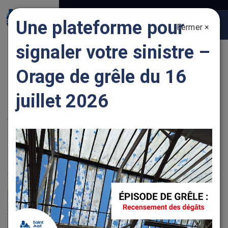
Gestion des traceurs
Une plateforme pour
Fermer ×
Togg
navig
signaler votre sinistre –
CATÉGORIE D'ANNUAIRE :
TRAITEUR
Orage de grêle du 16
juillet 2026
ANNUAIRE
Domaine d’Essalois
22 route d'Andrézieux, 42170 SAINT JUST SAINT
RAMBERT