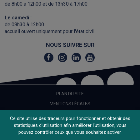
de 8h00 à 12h00 et de 13h30 à 17h00
Le samedi :
de 08h30 à 12h00
accueil ouvert uniquement pour l'état civil
NOUS SUIVRE SUR
Lien
Lien
Lien
Lien
vers
vers
vers
vers
le
le
le
la
compte
compte
compte
chaîne
Facebook
Instagram
Linkedin
Youtube
PLAN DU SITE
MENTIONS LÉGALES
CRÉDITS
Ce site utilise des traceurs pour fonctionner et obtenir des
ACCESSIBILITÉ
statistiques d'utilisation afin améliorer l'utilisation, vous
pouvez contrôler ceux que vous souhaitez activer.