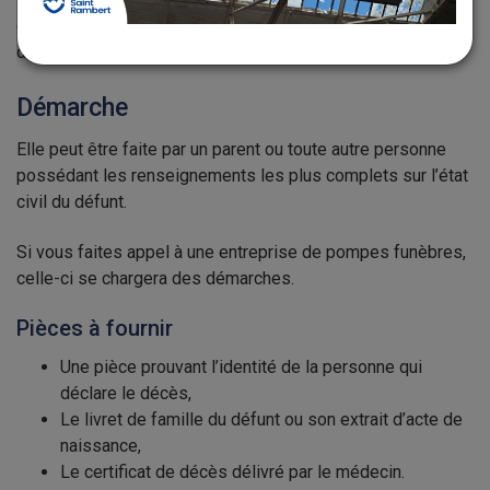
doit être effectuée à la mairie de quartier du lieu de décès
dans les 24 heures.
Démarche
Elle peut être faite par un parent ou toute autre personne
possédant les renseignements les plus complets sur l’état
civil du défunt.
Si vous faites appel à une entreprise de pompes funèbres,
celle-ci se chargera des démarches.
Pièces à fournir
Une pièce prouvant l’identité de la personne qui
déclare le décès,
Le livret de famille du défunt ou son extrait d’acte de
naissance,
Le certificat de décès délivré par le médecin.