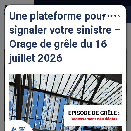
Gestion des traceurs
Une plateforme pour
Fermer ×
Togg
navig
signaler votre sinistre –
FUNÉRAIRE
Orage de grêle du 16
juillet 2026
La déclaration de décès est une démarche obligatoire qui