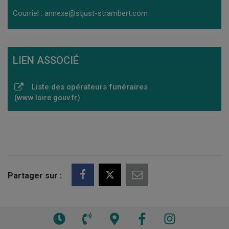
Courriel : annexe@stjust-strambert.com
LIEN ASSOCIÉ
Liste des opérateurs funéraires
www.loire.gouv.fr
Partager sur :
Voir
Voir
Voir
Facebook
Instagram
les
le
la