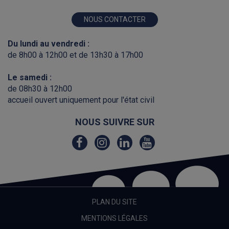
NOUS CONTACTER
Du lundi au vendredi :
de 8h00 à 12h00 et de 13h30 à 17h00
Le samedi :
de 08h30 à 12h00
accueil ouvert uniquement pour l'état civil
NOUS SUIVRE SUR
Lien
Lien
Lien
Lien
vers
vers
vers
vers
le
le
le
la
compte
compte
compte
chaîne
Facebook
Instagram
Linkedin
Youtube
PLAN DU SITE
MENTIONS LÉGALES