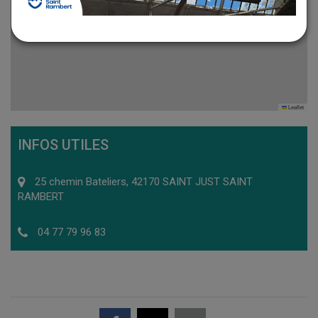
Leaflet
INFOS UTILES
25 chemin Bateliers, 42170 SAINT JUST SAINT
RAMBERT
04 77 79 96 83