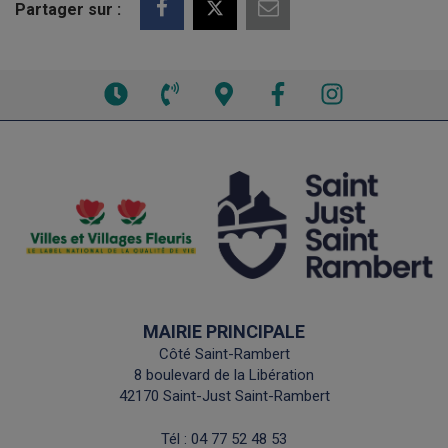
Partager sur :
Voir
Voir
Voir
Facebook
Instagram
les
le
la
horaires
numéro
carte
de
interactive
téléphone
MAIRIE PRINCIPALE
Côté Saint-Rambert
8 boulevard de la Libération
42170 Saint-Just Saint-Rambert
Tél :
04 77 52 48 53