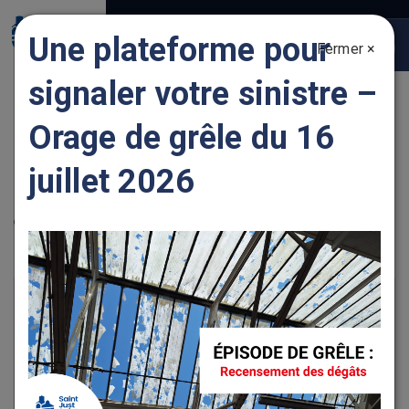
Gestion des traceurs
Une plateforme pour
Fermer ×
Togg
navig
signaler votre sinistre –
GADI OURIDA
Orage de grêle du 16
juillet 2026
Localisation
25 chemin Bateliers, 42170 SAINT JUST SAINT
RAMBERT
+
−