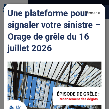
Gestion des traceurs
Une plateforme pour
Fermer ×
Togg
navig
signaler votre sinistre –
GAGNOUD CARROSSERIE
Orage de grêle du 16
juillet 2026
Localisation
23 avenue de la Tranchardière, 42170 SAINT JUST SAINT
RAMBERT
+
−