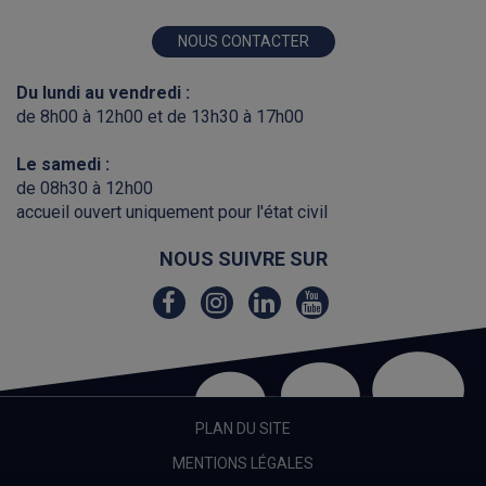
NOUS CONTACTER
Du lundi au vendredi :
de 8h00 à 12h00 et de 13h30 à 17h00
Le samedi :
de 08h30 à 12h00
accueil ouvert uniquement pour l'état civil
NOUS SUIVRE SUR
Lien
Lien
Lien
Lien
vers
vers
vers
vers
le
le
le
la
compte
compte
compte
chaîne
Facebook
Instagram
Linkedin
Youtube
PLAN DU SITE
MENTIONS LÉGALES