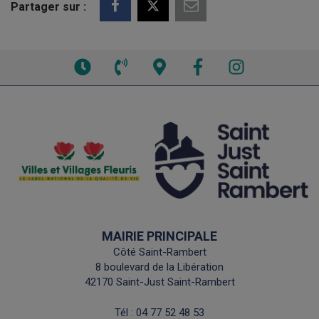
Partager sur :
Voir
Voir
Voir
Facebook
Instagram
les
le
la
horaires
numéro
carte
de
interactive
téléphone
MAIRIE PRINCIPALE
Côté Saint-Rambert
8 boulevard de la Libération
42170 Saint-Just Saint-Rambert
Tél :
04 77 52 48 53