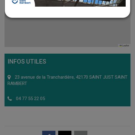
Leaflet
INFOS UTILES
23 avenue de la Tranchardière, 42170 SAINT JUST SAINT
RAMBERT
04 77 55 22 05