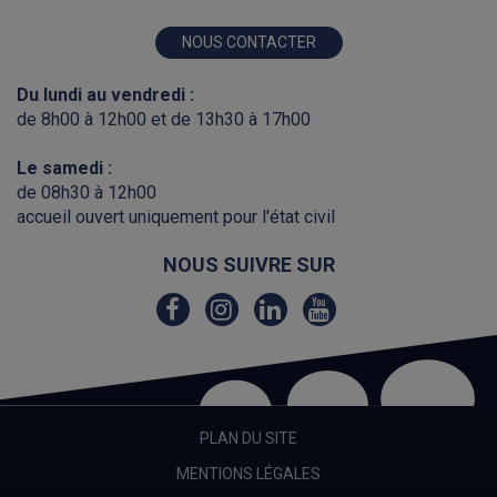
NOUS CONTACTER
Du lundi au vendredi :
de 8h00 à 12h00 et de 13h30 à 17h00
Le samedi :
de 08h30 à 12h00
accueil ouvert uniquement pour l'état civil
NOUS SUIVRE SUR
Lien
Lien
Lien
Lien
vers
vers
vers
vers
le
le
le
la
compte
compte
compte
chaîne
Facebook
Instagram
Linkedin
Youtube
PLAN DU SITE
MENTIONS LÉGALES