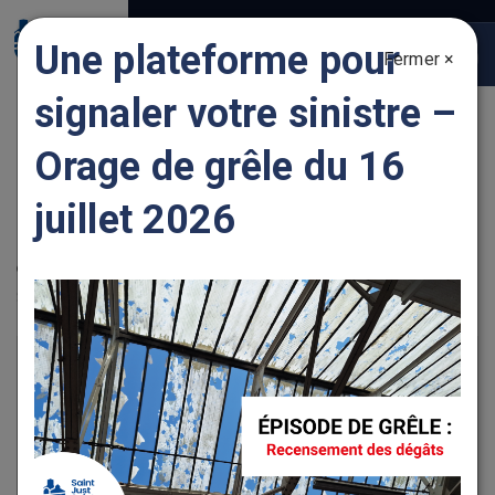
Gestion des traceurs
Une plateforme pour
Fermer ×
Togg
navig
signaler votre sinistre –
LÉA GUILBAUD
Orage de grêle du 16
juillet 2026
Localisation
Le cinépôle, 170 avenue du Stade, 42170 SAINT JUST
SAINT RAMBERT
+
−