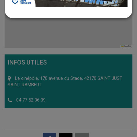
Leaflet
INFOS UTILES
Le cinépôle, 170 avenue du Stade, 42170 SAINT JUST
SAINT RAMBERT
04 77 52 36 39