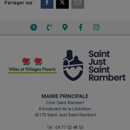
Partager sur :
Voir
Voir
Voir
Facebook
Instagram
les
le
la
horaires
numéro
carte
de
interactive
téléphone
MAIRIE PRINCIPALE
Côté Saint-Rambert
8 boulevard de la Libération
42170 Saint-Just Saint-Rambert
Tél :
04 77 52 48 53