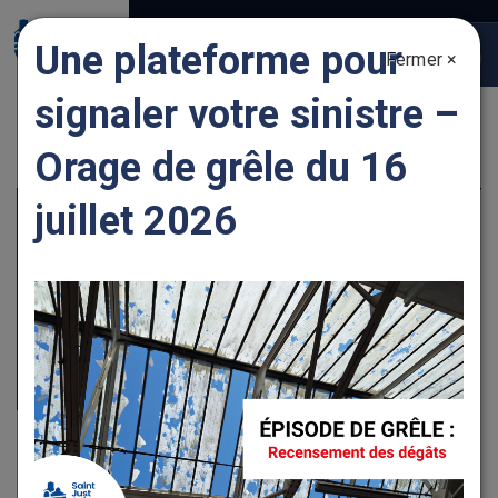
Gestion des traceurs
Une plateforme pour
Fermer ×
Togg
navig
signaler votre sinistre –
LOIRE CHEMINÉES SERVICES
Orage de grêle du 16
juillet 2026
Extrait de(s) activité(s) proposée(s) par le
commerce/la société