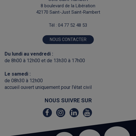
8 boulevard de la Libération
42170 Saint-Just Saint-Rambert
Tél :
04 77 52 48 53
NOUS CONTACTER
Du lundi au vendredi :
de 8h00 à 12h00 et de 13h30 à 17h00
Le samedi :
de 08h30 à 12h00
accueil ouvert uniquement pour l'état civil
NOUS SUIVRE SUR
Lien
Lien
Lien
Lien
vers
vers
vers
vers
le
le
le
la
compte
compte
compte
chaîne