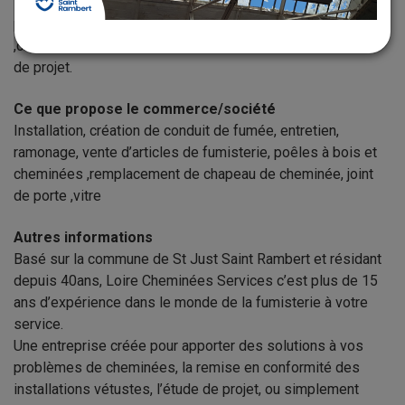
Ramoneur, fumiste, cheministe, installation et pose de
poêles à bois ,poêles à granulés, insert, foyer fermé
,création de conduit de fumée, audit de conformité ,étude
de projet.
Ce que propose le commerce/société
Installation, création de conduit de fumée, entretien,
ramonage, vente d’articles de fumisterie, poêles à bois et
cheminées ,remplacement de chapeau de cheminée, joint
de porte ,vitre
Autres informations
Basé sur la commune de St Just Saint Rambert et résidant
depuis 40ans, Loire Cheminées Services c’est plus de 15
ans d’expérience dans le monde de la fumisterie à votre
service.
Une entreprise créée pour apporter des solutions à vos
problèmes de cheminées, la remise en conformité des
installations vétustes, l’étude de projet, ou simplement