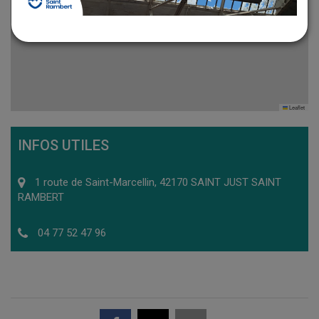
Leaflet
INFOS UTILES
1 route de Saint-Marcellin, 42170 SAINT JUST SAINT
RAMBERT
04 77 52 47 96