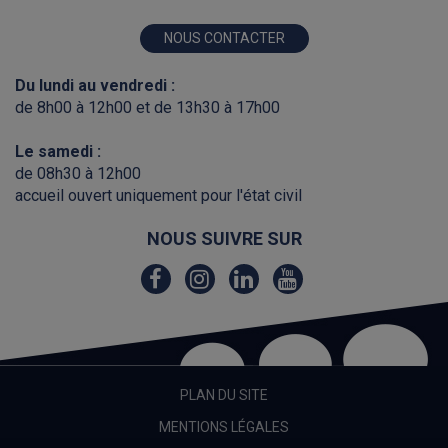
NOUS CONTACTER
Du lundi au vendredi :
de 8h00 à 12h00 et de 13h30 à 17h00
Le samedi :
de 08h30 à 12h00
accueil ouvert uniquement pour l'état civil
NOUS SUIVRE SUR
Lien
Lien
Lien
Lien
vers
vers
vers
vers
le
le
le
la
compte
compte
compte
chaîne
Facebook
Instagram
Linkedin
Youtube
PLAN DU SITE
MENTIONS LÉGALES