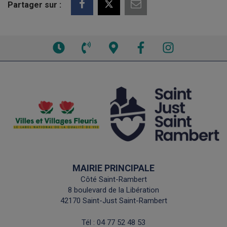
Partager sur :
Voir
Voir
Voir
Facebook
Instagram
les
le
la
horaires
numéro
carte
de
interactive
téléphone
MAIRIE PRINCIPALE
Côté Saint-Rambert
8 boulevard de la Libération
42170 Saint-Just Saint-Rambert
Tél :
04 77 52 48 53