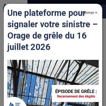
Gestion des traceurs
Une plateforme pour
Fermer ×
Togg
navig
signaler votre sinistre –
YAMINA IBN MEJD
Orage de grêle du 16
juillet 2026
Localisation
1 route de Saint-Marcellin, 42170 SAINT JUST SAINT
RAMBERT
+
−