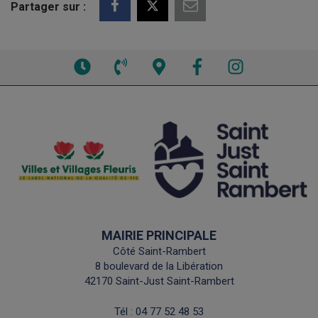
Partager sur :
Voir
Voir
Voir
Facebook
Instagram
les
le
la
horaires
numéro
carte
de
interactive
téléphone
MAIRIE PRINCIPALE
Côté Saint-Rambert
8 boulevard de la Libération
42170 Saint-Just Saint-Rambert
Tél :
04 77 52 48 53