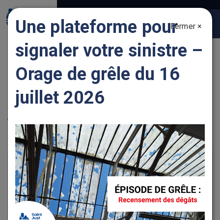
Gestion des traceurs
Une plateforme pour
Fermer ×
Togg
navig
signaler votre sinistre –
ZETEC
Orage de grêle du 16
juillet 2026
Localisation
58 route de Saint-Marcellin, 42170 SAINT JUST SAINT
RAMBERT
+
−