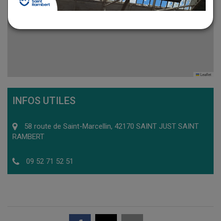
Leaflet
INFOS UTILES
58 route de Saint-Marcellin, 42170 SAINT JUST SAINT
RAMBERT
09 52 71 52 51