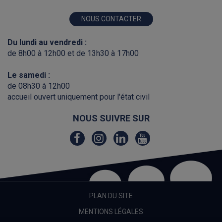
NOUS CONTACTER
Du lundi au vendredi :
de 8h00 à 12h00 et de 13h30 à 17h00
Le samedi :
de 08h30 à 12h00
accueil ouvert uniquement pour l'état civil
NOUS SUIVRE SUR
Lien
Lien
Lien
Lien
vers
vers
vers
vers
le
le
le
la
compte
compte
compte
chaîne
Facebook
Instagram
Linkedin
Youtube
PLAN DU SITE
MENTIONS LÉGALES