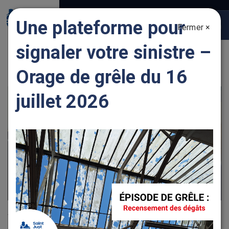
Gestion des traceurs
Une plateforme pour
Fermer ×
Togg
navig
signaler votre sinistre –
ENTREPRENDRE DES TRAVAUX
Orage de grêle du 16
juillet 2026
Vous pouvez désormais réaliser vos démarches