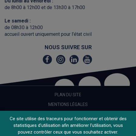
Du lundi au vendredi :
de 8h00 à 12h00 et de 13h30 à 17h00
Le samedi :
de 08h30 à 12h00
accueil ouvert uniquement pour l'état civil
NOUS SUIVRE SUR
Lien
Lien
Lien
Lien
vers
vers
vers
vers
le
le
le
la
compte
compte
compte
chaîne
Facebook
Instagram
Linkedin
Youtube
PLAN DU SITE
MENTIONS LÉGALES
CRÉDITS
Ce site utilise des traceurs pour fonctionner et obtenir des
ACCESSIBILITÉ
statistiques d'utilisation afin améliorer l'utilisation, vous
pouvez contrôler ceux que vous souhaitez activer.