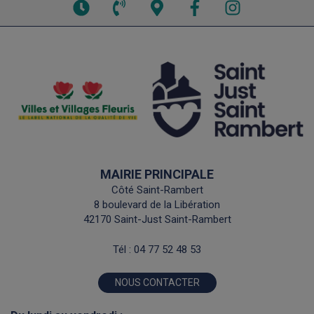
Voir
Voir
Voir
Facebook
Instagram
les
le
la
horaires
numéro
carte
de
interactive
téléphone
MAIRIE PRINCIPALE
Côté Saint-Rambert
8 boulevard de la Libération
42170 Saint-Just Saint-Rambert
Tél :
04 77 52 48 53
NOUS CONTACTER