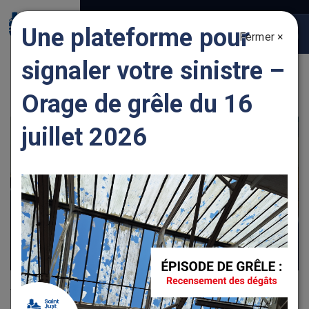
Gestion des traceurs
Une plateforme pour
Fermer ×
Togg
navig
signaler votre sinistre –
ENTREPRENDRE DES TRAVAUX
Orage de grêle du 16
juillet 2026
Vous pouvez désormais réaliser vos démarches