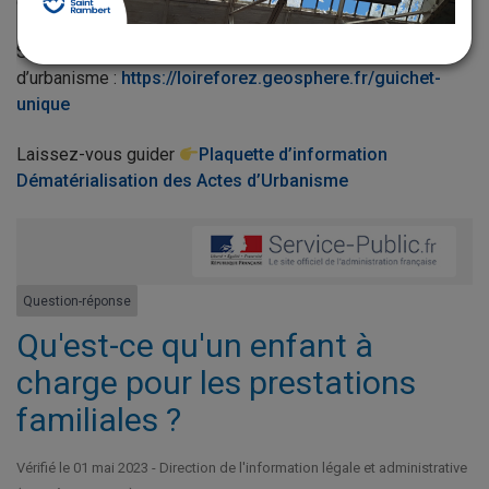
d’urbanisme en ligne !
Site internet pour la dématérialisation des actes
d’urbanisme :
https://loireforez.geosphere.fr/guichet-
unique
Laissez-vous guider
Plaquette d’information
Dématérialisation des Actes d’Urbanisme
Question-réponse
Qu'est-ce qu'un enfant à
charge pour les prestations
familiales ?
Vérifié le 01 mai 2023 - Direction de l'information légale et administrative