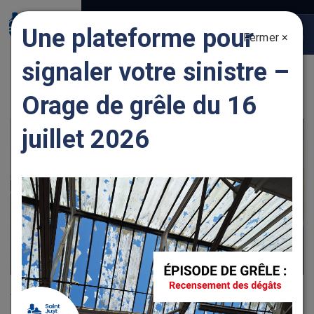
Gestion des traceurs
Une plateforme pour
Fermer ×
Togg
navig
signaler votre sinistre –
ENTREPRENDRE DES TRAVAUX
Orage de grêle du 16
juillet 2026
Vous pouvez désormais réaliser vos démarches