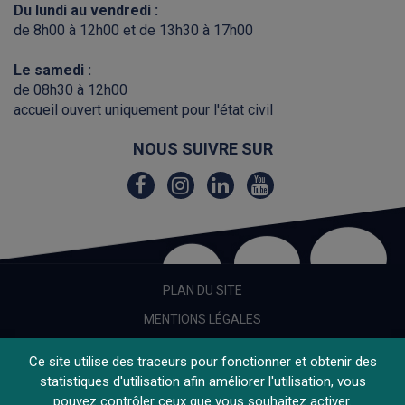
Du lundi au vendredi :
de 8h00 à 12h00 et de 13h30 à 17h00
Le samedi :
de 08h30 à 12h00
accueil ouvert uniquement pour l'état civil
NOUS SUIVRE SUR
Lien
Lien
Lien
Lien
vers
vers
vers
vers
le
le
le
la
compte
compte
compte
chaîne
Facebook
Instagram
Linkedin
Youtube
PLAN DU SITE
MENTIONS LÉGALES
CRÉDITS
Ce site utilise des traceurs pour fonctionner et obtenir des
ACCESSIBILITÉ
statistiques d'utilisation afin améliorer l'utilisation, vous
pouvez contrôler ceux que vous souhaitez activer.