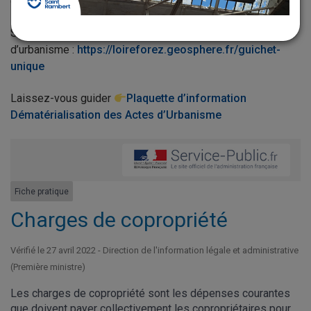
d’urbanisme en ligne !
Site internet pour la dématérialisation des actes
d’urbanisme :
https://loireforez.geosphere.fr/guichet-
unique
Laissez-vous guider
Plaquette d’information
Dématérialisation des Actes d’Urbanisme
Fiche pratique
Charges de copropriété
Vérifié le 27 avril 2022 - Direction de l'information légale et administrative
(Première ministre)
Les charges de copropriété sont les dépenses courantes
que doivent payer collectivement les copropriétaires pour