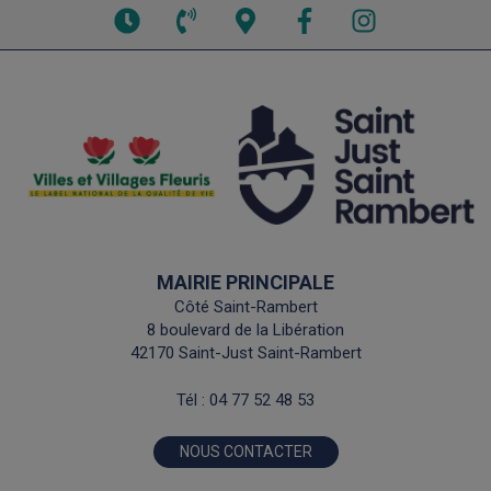
Voir
Voir
Voir
Facebook
Instagram
les
le
la
horaires
numéro
carte
de
interactive
téléphone
MAIRIE PRINCIPALE
Côté Saint-Rambert
8 boulevard de la Libération
42170 Saint-Just Saint-Rambert
Tél :
04 77 52 48 53
NOUS CONTACTER