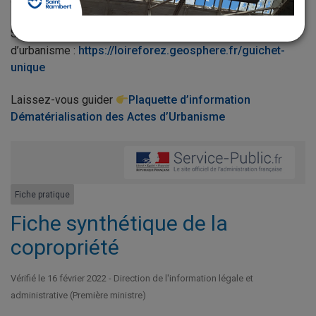
d’urbanisme en ligne !
Site internet pour la dématérialisation des actes
d’urbanisme :
https://loireforez.geosphere.fr/guichet-
unique
Laissez-vous guider
Plaquette d’information
Dématérialisation des Actes d’Urbanisme
Fiche pratique
Fiche synthétique de la
copropriété
Vérifié le 16 février 2022 - Direction de l'information légale et
administrative (Première ministre)