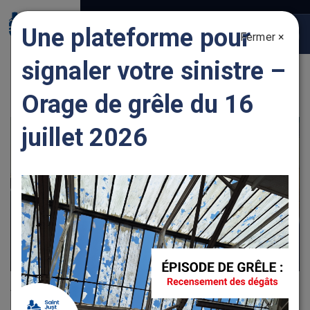
Gestion des traceurs
Une plateforme pour
Fermer ×
Togg
navig
signaler votre sinistre –
ENTREPRENDRE DES TRAVAUX
Orage de grêle du 16
juillet 2026
Vous pouvez désormais réaliser vos démarches