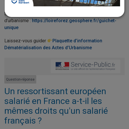
d’urbanisme en ligne !
Site internet pour la dématérialisation des actes
d’urbanisme :
https://loireforez.geosphere.fr/guichet-
unique
Laissez-vous guider
Plaquette d’information
Dématérialisation des Actes d’Urbanisme
Question-réponse
Un ressortissant européen
salarié en France a-t-il les
mêmes droits qu'un salarié
français ?