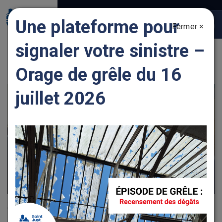
Gestion des traceurs
Une plateforme pour
Fermer ×
Togg
navig
signaler votre sinistre –
ENTREPRENDRE DES TRAVAUX
Orage de grêle du 16
juillet 2026
Vous pouvez désormais réaliser vos démarches