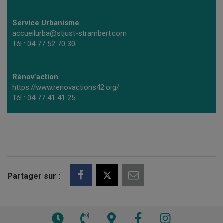
Service Urbanisme
accueilurba@stjust-strambert.com
Tél : 04 77 52 70 30
Rénov’action
https://www.renovactions42.org/
Tél : 04 77 41 41 25
Partager sur :
Voir
Voir
Voir
Facebook
Instagram