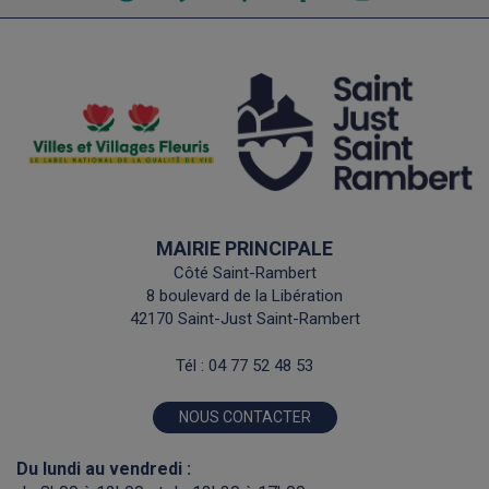
les
le
la
horaires
numéro
carte
de
interactive
téléphone
MAIRIE PRINCIPALE
Côté Saint-Rambert
8 boulevard de la Libération
42170 Saint-Just Saint-Rambert
Tél :
04 77 52 48 53
NOUS CONTACTER
Du lundi au vendredi :