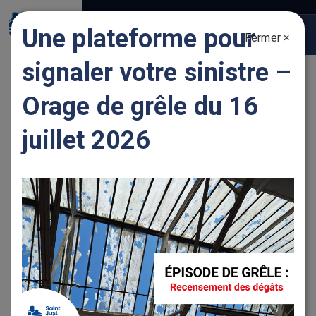
Gestion des traceurs
Une plateforme pour
Fermer ×
Togg
navig
signaler votre sinistre –
ENTREPRENDRE DES TRAVAUX
Orage de grêle du 16
juillet 2026
Vous pouvez désormais réaliser vos démarches