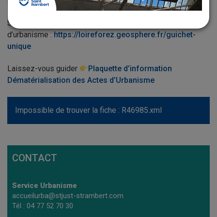
d’urbanisme en ligne !
Site internet pour la dématérialisation des actes
d’urbanisme :
https://loireforez.geosphere.fr/guichet-
unique
Laissez-vous guider
Plaquette d’information
Dématérialisation des Actes d’Urbanisme
Impossible de trouver la fiche : R46985.xml
CONTACT
Service Urbanisme
accueilurba@stjust-strambert.com
Tél : 04 77 52 70 30