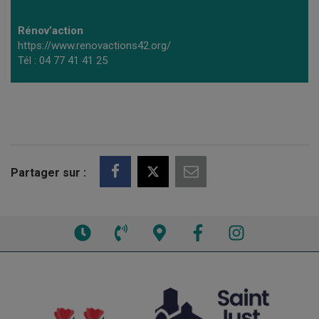
Rénov’action
https://www.renovactions42.org/
Tél : 04 77 41 41 25
Partager sur :
Voir
Voir
Voir
Facebook
Instagram
les
le
la
horaires
numéro
carte
de
interactive
téléphone