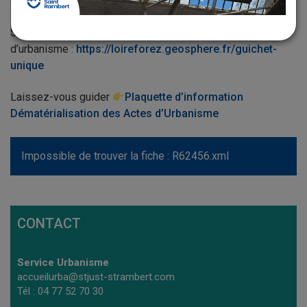
d’urbanisme en ligne !
Site internet pour la dématérialisation des actes
d’urbanisme :
https://loireforez.geosphere.fr/guichet-
unique
Laissez-vous guider
Plaquette d’information
Dématérialisation des Actes d’Urbanisme
Impossible de trouver la fiche : R62456.xml
CONTACT
Service Urbanisme
accueilurba@stjust-strambert.com
Tél : 04 77 52 70 30