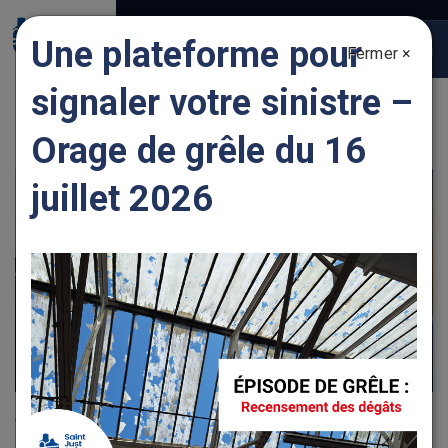
Gestion des traceurs
Une plateforme pour
Fermer ×
Togg
navig
signaler votre sinistre –
ENTREPRENDRE DES TRAVAUX
Orage de grêle du 16
juillet 2026
Vous pouvez désormais réaliser vos démarches