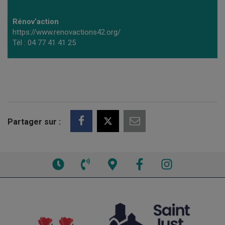
Rénov’action
https://www.renovactions42.org/
Tél : 04 77 41 41 25
Partager sur :
Voir
Voir
Voir
Facebook
Instagram
les
le
la
horaires
numéro
carte
de
interactive
téléphone