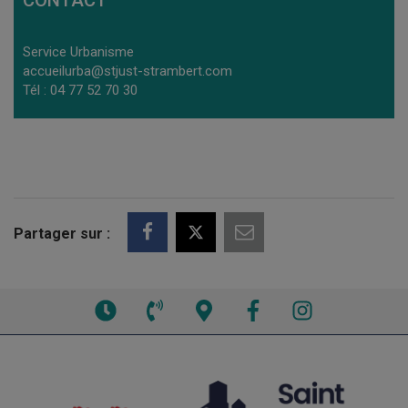
Service Urbanisme
accueilurba@stjust-strambert.com
Tél : 04 77 52 70 30
Partager sur :
Voir
Voir
Voir
Facebook
Instagram
les
le
la
horaires
numéro
carte
de
interactive
téléphone