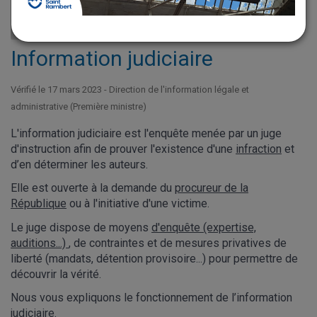
Fiche pratique
Information judiciaire
Vérifié le 17 mars 2023 - Direction de l'information légale et
administrative (Première ministre)
L'information judiciaire est l'enquête menée par un juge
d'instruction afin de prouver l'existence d'une
infraction
et
d’en déterminer les auteurs.
Elle est ouverte à la demande du
procureur de la
République
ou à l'initiative d'une victime.
Le juge dispose de moyens
d'enquête (expertise,
auditions...)
, de contraintes et de mesures privatives de
liberté (mandats, détention provisoire...) pour permettre de
découvrir la vérité.
Nous vous expliquons le fonctionnement de l’information
judiciaire.