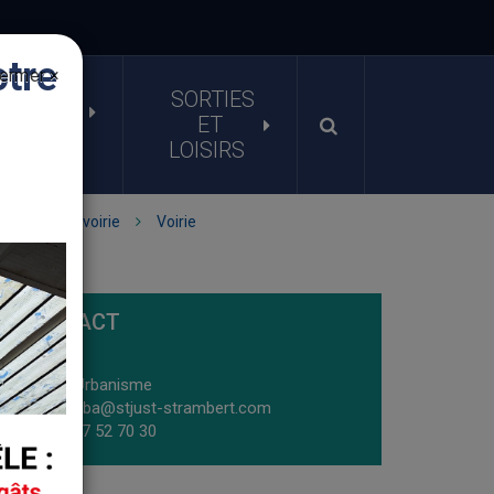
otre
ermer ×
ATIQUES
SORTIES
RECHERCHE
RCHES
ET
LOISIRS
 travaux et voirie
Voirie
CONTACT
Service Urbanisme
accueilurba@stjust-strambert.com
Tél : 04 77 52 70 30