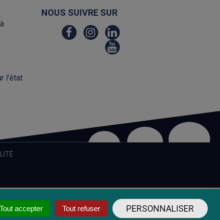
NOUS SUIVRE SUR
 à
Lien
Lien
Lien
vers
vers
vers
Lien
le
le
le
vers
compte
compte
compte
la
Facebook
Instagram
Linkedin
 l'état
chaîne
Youtube
LITÉ
PERSONNALISER
Tout accepter
Tout refuser