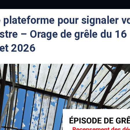
 plateforme pour signaler v
F
LA
CONTACTEZ-
INFOS PR
istre – Orage de grêle du 16
VILLE
NOUS
ET DÉMA
llet 2026
nt-Just Saint-Rambert
Infos pratiques et démarches
Urbanisme,