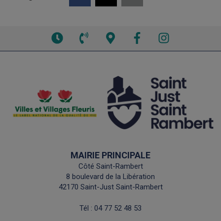
Voir
Voir
Voir
Facebook
Instagram
les
le
la
horaires
numéro
carte
de
interactive
téléphone
MAIRIE PRINCIPALE
Côté Saint-Rambert
8 boulevard de la Libération
42170 Saint-Just Saint-Rambert
Tél :
04 77 52 48 53