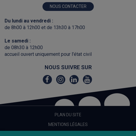
NOUS CONTACTER
Du lundi au vendredi :
de 8h00 à 12h00 et de 13h30 à 17h00
Le samedi :
de 08h30 à 12h00
accueil ouvert uniquement pour l'état civil
NOUS SUIVRE SUR
Lien
Lien
Lien
Lien
vers
vers
vers
vers
le
le
le
la
compte
compte
compte
chaîne
Facebook
Instagram
Linkedin
Youtube
PLAN DU SITE
MENTIONS LÉGALES
CRÉDITS