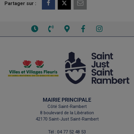
Partager sur :
Voir
Voir
Voir
Facebook
Instagram
les
le
la
horaires
numéro
carte
de
interactive
téléphone
MAIRIE PRINCIPALE
Côté Saint-Rambert
8 boulevard de la Libération
42170 Saint-Just Saint-Rambert
Tél :
04 77 52 48 53