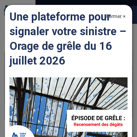
Gestion des traceurs
Une plateforme pour
Fermer ×
Togg
navig
signaler votre sinistre –
VOIRIE
Orage de grêle du 16
juillet 2026