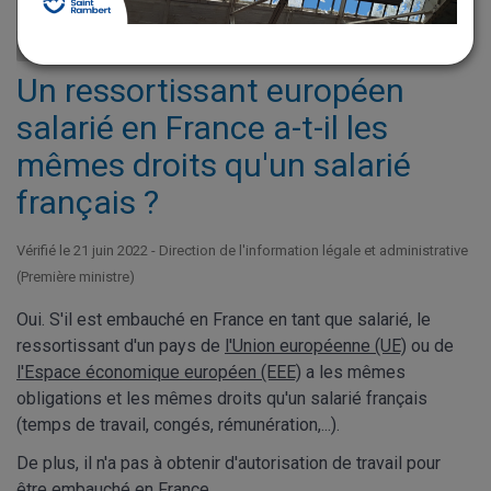
Question-réponse
Un ressortissant européen
salarié en France a-t-il les
mêmes droits qu'un salarié
français ?
Vérifié le 21 juin 2022 - Direction de l'information légale et administrative
(Première ministre)
Oui. S'il est embauché en France en tant que salarié, le
ressortissant d'un pays de
l'Union européenne (UE)
ou de
l'Espace économique européen (EEE)
a les mêmes
obligations et les mêmes droits qu'un salarié français
(temps de travail, congés, rémunération,...).
De plus, il n'a pas à obtenir d'autorisation de travail pour
être embauché en France.