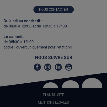
NOUS CONTACTER
Du lundi au vendredi :
de 8h00 à 12h00 et de 13h30 à 17h00
Le samedi :
de 08h30 à 12h00
accueil ouvert uniquement pour l'état civil
NOUS SUIVRE SUR
Lien
Lien
Lien
Lien
vers
vers
vers
vers
le
le
le
la
compte
compte
compte
chaîne
Facebook
Instagram
Linkedin
Youtube
PLAN DU SITE
MENTIONS LÉGALES