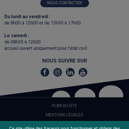
NOUS CONTACTER
Du lundi au vendredi :
de 8h00 à 12h00 et de 13h30 à 17h00
Le samedi :
de 08h30 à 12h00
accueil ouvert uniquement pour l'état civil
NOUS SUIVRE SUR
Lien
Lien
Lien
Lien
vers
vers
vers
vers
le
le
le
la
compte
compte
compte
chaîne
Facebook
Instagram
Linkedin
Youtube
PLAN DU SITE
MENTIONS LÉGALES
CRÉDITS
Ce site utilise des traceurs pour fonctionner et obtenir des