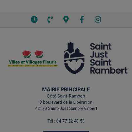
Voir
Voir
Voir
Facebook
Instagram
les
le
la
horaires
numéro
carte
de
interactive
téléphone
MAIRIE PRINCIPALE
Côté Saint-Rambert
8 boulevard de la Libération
42170 Saint-Just Saint-Rambert
Tél :
04 77 52 48 53