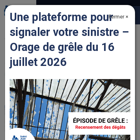
Gestion des traceurs
Une plateforme pour
Fermer ×
Togg
navig
signaler votre sinistre –
VOUS ÊTES UN JEUNE
Orage de grêle du 16
juillet 2026