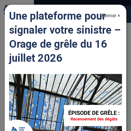
Gestion des traceurs
Une plateforme pour
Fermer ×
Togg
navig
signaler votre sinistre –
LES JARDINS DU PRIEURÉ
Orage de grêle du 16
juillet 2026
+
−